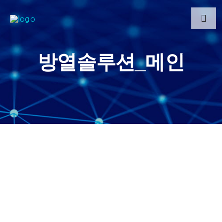
콘
텐
Toggl
Navig
츠
로
방열솔루션_메인
건
너
뛰
기